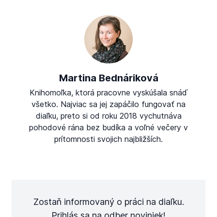
Martina Bednáriková
Knihomoľka, ktorá pracovne vyskúšala snáď
všetko. Najviac sa jej zapáčilo fungovať na
diaľku, preto si od roku 2018 vychutnáva
pohodové rána bez budíka a voľné večery v
prítomnosti svojich najbližších.
Zostaň informovaný o práci na diaľku.
Prihlás sa na odber noviniek!