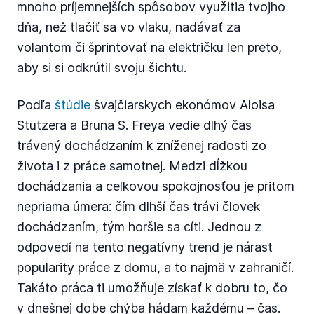
mnoho príjemnejších spôsobov využitia tvojho
dňa, než tlačiť sa vo vlaku, nadávať za
volantom či šprintovať na električku len preto,
aby si si odkrútil svoju šichtu.
Podľa
štúdie
švajčiarskych ekonómov Aloisa
Stutzera a Bruna S. Freya vedie dlhý čas
trávený dochádzaním k zníženej radosti zo
života i z práce samotnej. Medzi dĺžkou
dochádzania a celkovou spokojnosťou je pritom
nepriama úmera: čím dlhší čas trávi človek
dochádzaním, tým horšie sa cíti. Jednou z
odpovedí na tento negatívny trend je nárast
popularity práce z domu, a to najmä v zahraničí.
Takáto práca ti umožňuje získať k dobru to, čo
v dnešnej dobe chýba hádam každému – čas.