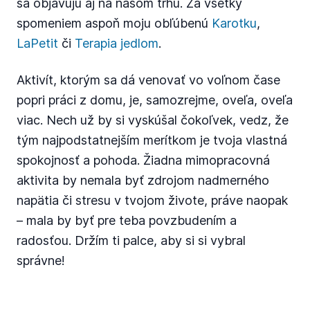
sa objavujú aj na našom trhu. Za všetky
spomeniem aspoň moju obľúbenú
Karotku
,
LaPetit
či
Terapia jedlom
.
Aktivít, ktorým sa dá venovať vo voľnom čase
popri práci z domu, je, samozrejme, oveľa, oveľa
viac. Nech už by si vyskúšal čokoľvek, vedz, že
tým najpodstatnejším merítkom je tvoja vlastná
spokojnosť a pohoda. Žiadna mimopracovná
aktivita by nemala byť zdrojom nadmerného
napätia či stresu v tvojom živote, práve naopak
– mala by byť pre teba povzbudením a
radosťou. Držím ti palce, aby si si vybral
správne!