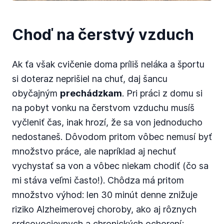
Choď na čerstvý vzduch
Ak ťa však cvičenie doma príliš neláka a športu
si doteraz neprišiel na chuť, daj šancu
obyčajným
prechádzkam
. Pri práci z domu si
na pobyt vonku na čerstvom vzduchu musíš
vyčleniť čas, inak hrozí, že sa von jednoducho
nedostaneš. Dôvodom pritom vôbec nemusí byť
množstvo práce, ale napríklad aj nechuť
vychystať sa von a vôbec niekam chodiť (čo sa
mi stáva veľmi často!). Chôdza má pritom
množstvo výhod: len 30 minút denne znižuje
riziko Alzheimerovej choroby, ako aj rôznych
srdcovocievnych a chronických ochorení;