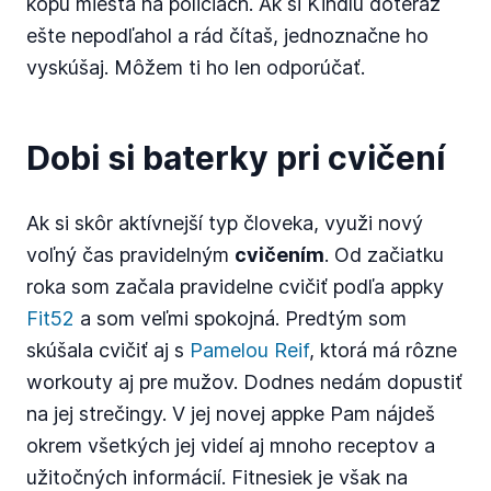
kopu miesta na policiach. Ak si Kindlu doteraz
ešte nepodľahol a rád čítaš, jednoznačne ho
vyskúšaj. Môžem ti ho len odporúčať.
Dobi si baterky pri cvičení
Ak si skôr aktívnejší typ človeka, využi nový
voľný čas pravidelným
cvičením
. Od začiatku
roka som začala pravidelne cvičiť podľa appky
Fit52
a som veľmi spokojná. Predtým som
skúšala cvičiť aj s
Pamelou Reif
, ktorá má rôzne
workouty aj pre mužov. Dodnes nedám dopustiť
na jej strečingy. V jej novej appke Pam nájdeš
okrem všetkých jej videí aj mnoho receptov a
užitočných informácií. Fitnesiek je však na