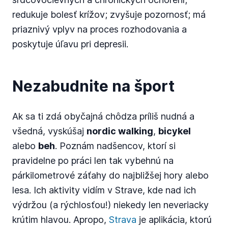
redukuje bolesť krížov; zvyšuje pozornosť; má
priaznivý vplyv na proces rozhodovania a
poskytuje úľavu pri depresii.
Nezabudnite na šport
Ak sa ti zdá obyčajná chôdza príliš nudná a
všedná, vyskúšaj
nordic walking
,
bicykel
alebo
beh
. Poznám nadšencov, ktorí si
pravidelne po práci len tak vybehnú na
párkilometrové záťahy do najbližšej hory alebo
lesa. Ich aktivity vidím v Strave, kde nad ich
výdržou (a rýchlosťou!) niekedy len neveriacky
krútim hlavou. Apropo,
Strava
je aplikácia, ktorú