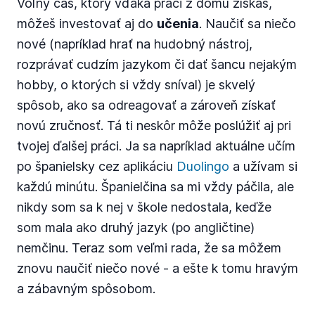
Voľný čas, ktorý vďaka práci z domu získaš,
môžeš investovať aj do
učenia
. Naučiť sa niečo
nové (napríklad hrať na hudobný nástroj,
rozprávať cudzím jazykom či dať šancu nejakým
hobby, o ktorých si vždy sníval) je skvelý
spôsob, ako sa odreagovať a zároveň získať
novú zručnosť. Tá ti neskôr môže poslúžiť aj pri
tvojej ďalšej práci. Ja sa napríklad aktuálne učím
po španielsky cez aplikáciu
Duolingo
a užívam si
každú minútu. Španielčina sa mi vždy páčila, ale
nikdy som sa k nej v škole nedostala, keďže
som mala ako druhý jazyk (po angličtine)
nemčinu. Teraz som veľmi rada, že sa môžem
znovu naučiť niečo nové - a ešte k tomu hravým
a zábavným spôsobom.