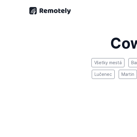
Cow
Všetky mestá
Ba
Lučenec
Martin