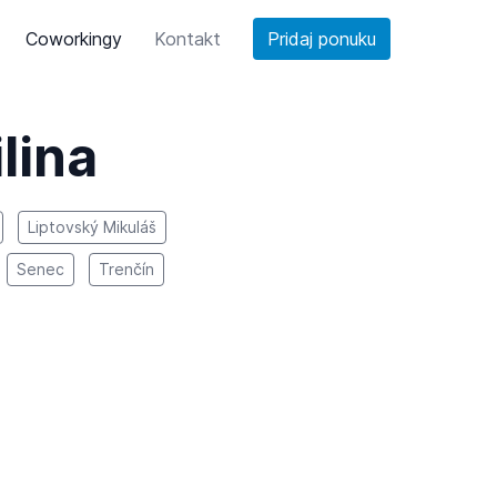
Coworkingy
Kontakt
Pridaj ponuku
lina
Liptovský Mikuláš
Senec
Trenčín