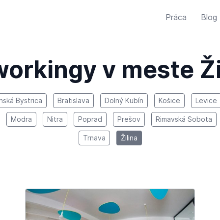
Práca
Blog
orkingy v meste Ži
nská Bystrica
Bratislava
Dolný Kubín
Košice
Levice
Modra
Nitra
Poprad
Prešov
Rimavská Sobota
Trnava
Žilina