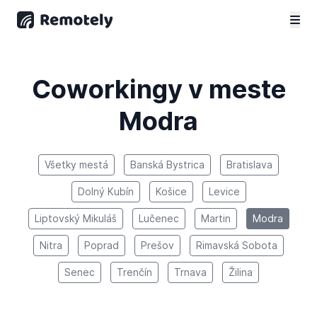
Coworkingy v meste
Modra
Všetky mestá
Banská Bystrica
Bratislava
Dolný Kubín
Košice
Levice
Liptovský Mikuláš
Lučenec
Martin
Modra
Nitra
Poprad
Prešov
Rimavská Sobota
Senec
Trenčín
Trnava
Žilina